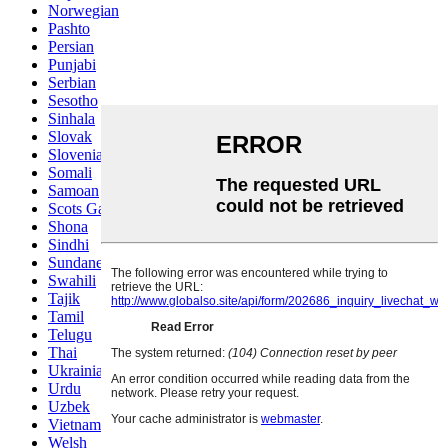
Norwegian
Pashto
Persian
Punjabi
Serbian
Sesotho
Sinhala
Slovak
Slovenian
Somali
Samoan
Scots Gaelic
Shona
Sindhi
Sundanese
Swahili
Tajik
Tamil
Telugu
Thai
Ukrainian
Urdu
Uzbek
Vietnamese
Welsh