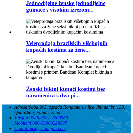
Jednodijelne ženske jednodijelne
gumače s visokim izrezom...
Veleprodaja brazilskih višebojnih
kupaćih kostima za žene...
Ženski bikini kupaći kostimi bez
naramenica s dva pi...
Adresa:
Soba 905, zgrada Rongtaian, ulica Jinhuai br. 139,
Quanzhou, Fujian, Kina
Telefon:
0086-595-22200560
Mobitel:
0086-13960228587
E-mail:
nick@stamgon.com