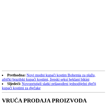
Prethodna:
Novi modni kupaći kostim Bohemia za plažu,
afrički brazilski kupaći kostimi, ženski seksi heklani bikini
Sljedeći:
Novopristigli slatki prilagođeni jednodijelni dječji
kupaći kostimi za dječake
VRUĆA PRODAJA PROIZVODA