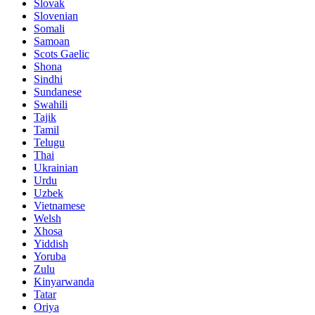
Slovak
Slovenian
Somali
Samoan
Scots Gaelic
Shona
Sindhi
Sundanese
Swahili
Tajik
Tamil
Telugu
Thai
Ukrainian
Urdu
Uzbek
Vietnamese
Welsh
Xhosa
Yiddish
Yoruba
Zulu
Kinyarwanda
Tatar
Oriya