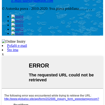
E-mail:
sales@stamgon.com
© Autorska prava - 2010-2020: Sva prava pridržana.
, , , , , , ,
Pošalji e-mail
Što ima
x