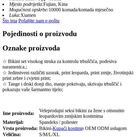
Mjesto podrijetla:
Fujian, Kina
Mogućnost opskrbe:
10000 komada/komada mjesečno
Luka:
Xiamen
Što ima
Pošaljite nam e-poštu
Pojedinosti o proizvodu
Oznake proizvoda
☆ Bikini set visokog struka za kontrolu trbuščića, podesiva
naramenica.;
☆ Jedinstveni različiti uzorak, print leoparda, print zmije, životinjski
print zebre i cvjetni print;
☆ Tange i drski donji dio, manje pokrivaju, skrivaju trbuščić i
pokazuju vaše šarmantno tijelo;
Veleprodajni seksi bikini za žene s otisnutim
Ime proizvoda:
leopardovim zmijskim kostimima
Materijal:
Spandeks / poliester
Vrsta proizvoda:
Bikini-
Kupaći kostimi
s OEM ODM uslugom
Veličina:
S/M/L/XL