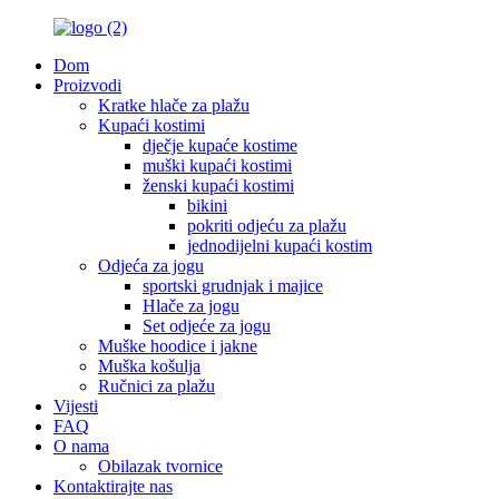
Dom
Proizvodi
Kratke hlače za plažu
Kupaći kostimi
dječje kupaće kostime
muški kupaći kostimi
ženski kupaći kostimi
bikini
pokriti odjeću za plažu
jednodijelni kupaći kostim
Odjeća za jogu
sportski grudnjak i majice
Hlače za jogu
Set odjeće za jogu
Muške hoodice i jakne
Muška košulja
Ručnici za plažu
Vijesti
FAQ
O nama
Obilazak tvornice
Kontaktirajte nas