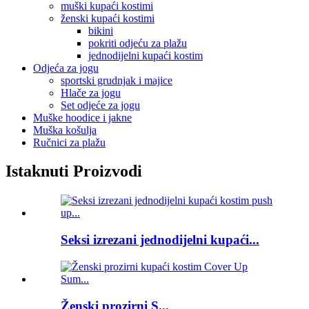
muški kupaći kostimi
ženski kupaći kostimi
bikini
pokriti odjeću za plažu
jednodijelni kupaći kostim
Odjeća za jogu
sportski grudnjak i majice
Hlače za jogu
Set odjeće za jogu
Muške hoodice i jakne
Muška košulja
Ručnici za plažu
Istaknuti Proizvodi
Seksi izrezani jednodijelni kupaći...
Ženski prozirni S...