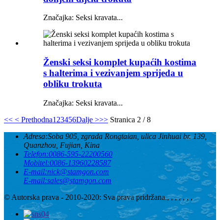
Značajka: Seksi kravata...
Ženski seksi komplet kupaćih kostima
s halterima i vezivanjem sprijeda u
obliku trokuta
Značajka: Seksi kravata...
<<
< Prethodna
1
2
3
4
5
6
Dalje >
>>
Stranica 2 / 8
Adresa:
Soba 905, zgrada Rongtaian, ulica Jinhuai br. 139,
Quanzhou, Fujian, Kina
Telefon:
0086-595-22200560
Mobitel:
0086-13960228587
E-mail:
nick@stamgon.com
E-mail:
sales@stamgon.com
© Autorska prava - 2010-2020: Sva prava pridržana.
, , , , , , ,