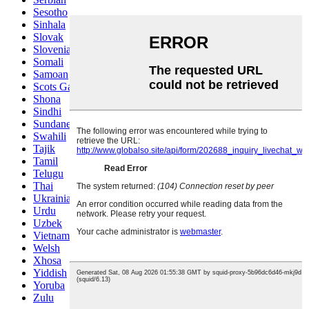
Sesotho
Sinhala
Slovak
Slovenian
Somali
Samoan
Scots Gaelic
Shona
Sindhi
Sundanese
Swahili
Tajik
Tamil
Telugu
Thai
Ukrainian
Urdu
Uzbek
Vietnamese
Welsh
Xhosa
Yiddish
Yoruba
Zulu