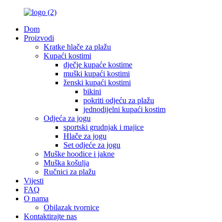
Dom
Proizvodi
Kratke hlače za plažu
Kupaći kostimi
dječje kupaće kostime
muški kupaći kostimi
ženski kupaći kostimi
bikini
pokriti odjeću za plažu
jednodijelni kupaći kostim
Odjeća za jogu
sportski grudnjak i majice
Hlače za jogu
Set odjeće za jogu
Muške hoodice i jakne
Muška košulja
Ručnici za plažu
Vijesti
FAQ
O nama
Obilazak tvornice
Kontaktirajte nas