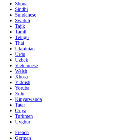
Shona
Sindhi
Sundanese
Swahili
Tajik
Tamil
Telugu
Thai
Ukrainian
Urdu
Uzbek
Vietnamese
Welsh
Xhosa
Yiddish
Yoruba
Zulu
Kinyarwanda
Tatar
Oriya
Turkmen
Uyghur
French
German